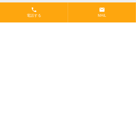
phone
email
電話する
MAIL