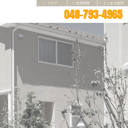
ブログ
採用情報
よくある質問
chevron_right
chevron_right
chevron_right
048-793-4965