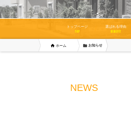
トップページ
選ばれる理由
TOP
BENEFIT
home
folder
お知らせ
ホーム
NEWS