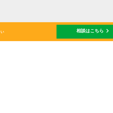
chevron_right
相談はこちら
さい
サイトマップ
プライバシーポリシー
© 2026 株式会社アーキテクト.