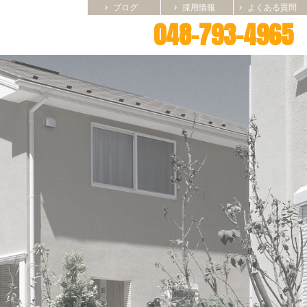
ブログ
採用情報
よくある質問
chevron_right
chevron_right
chevron_right
048-793-4965