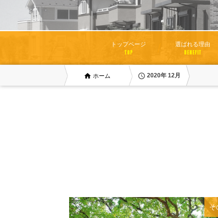
トップページ
選ばれる理由
TOP
BENEFIT
home
access_time
2020年 12月
ホーム
そ