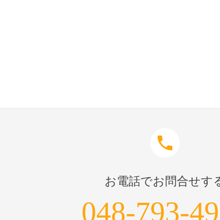
phone
お電話でお問合せす
048-793-4