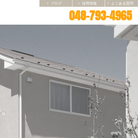
ブログ
採用情報
よくある質問
chevron_right
chevron_right
chevron_right
048-793-4965
”