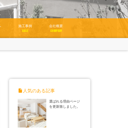
へ
施工事例
会社概要
CASE
COMPANY
insert_drive_file
人気のある記事
選ばれる理由ページ
を更新致しました。