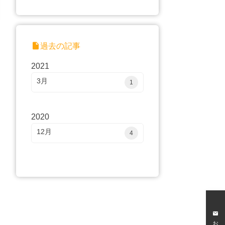
insert_drive_file
過去の記事
2021
3月
1
2020
12月
4
mail