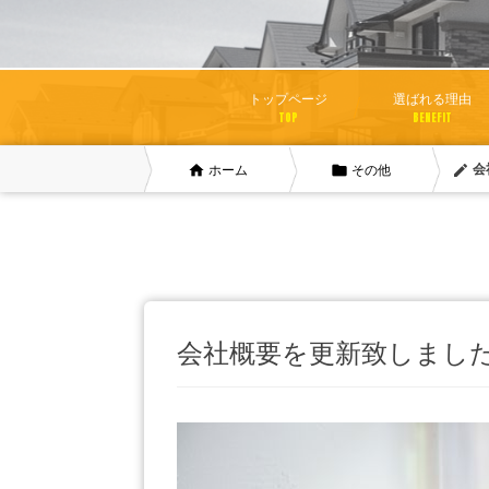
トップページ
選ばれる理由
TOP
BENEFIT
home
folder
mode_edit
会
ホーム
その他
会社概要を更新致しまし